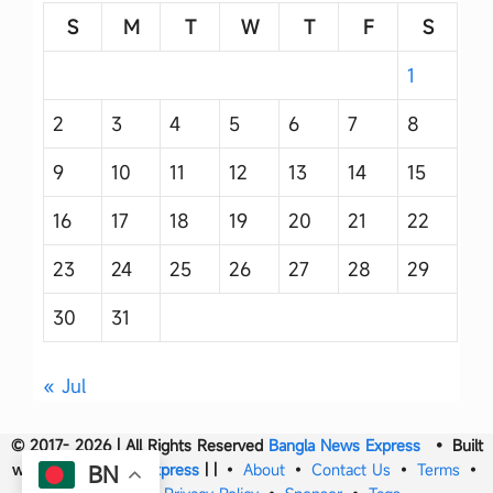
S
M
T
W
T
F
S
1
2
3
4
5
6
7
8
9
10
11
12
13
14
15
16
17
18
19
20
21
22
23
24
25
26
27
28
29
30
31
« Jul
© 2017- 2026 | All Rights Reserved
Bangla News Express
• Built
with
Bangla News Express
|
|
•
About
•
Contact Us
•
Terms
•
BN