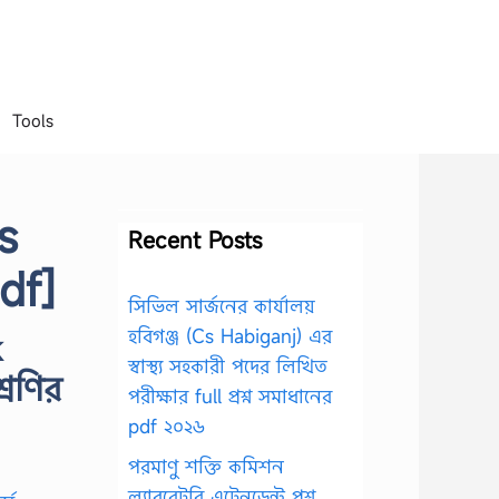
Tools
s
Recent Posts
df]
সিভিল সার্জনের কার্যালয়
হবিগঞ্জ (Cs Habiganj) এর
k
স্বাস্থ্য সহকারী পদের লিখিত
রেণির
পরীক্ষার full প্রশ্ন সমাধানের
pdf ২০২৬
পরমাণু শক্তি কমিশন
ল্যাবরেটরি এটেনডেন্ট প্রশ্ন