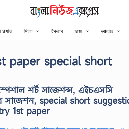
 প্রস্তুতি
শিক্ষা
ইসলাম
স্বাস্থ্য
আরোও
t paper special short
্পেশাল শর্ট সাজেশন্স, এইচএসসি
পত্র সাজেশন, special short suggesti
ry 1st paper