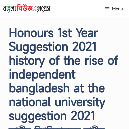
Skip
Menu
to
content
Honours 1st Year
Suggestion 2021
history of the rise of
independent
bangladesh at the
national university
suggestion 2021