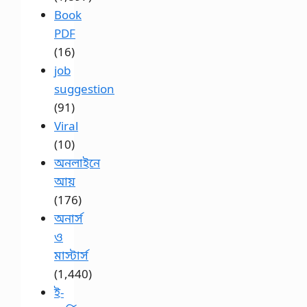
Book
PDF
(16)
job
suggestion
(91)
Viral
(10)
অনলাইনে
আয়
(176)
অনার্স
ও
মাস্টার্স
(1,440)
ই-