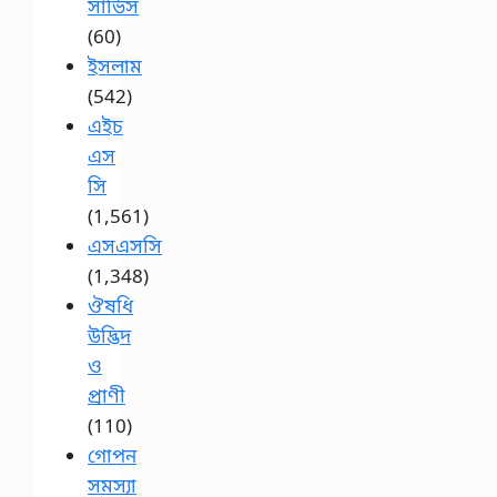
সার্ভিস
(60)
ইসলাম
(542)
এইচ
এস
সি
(1,561)
এসএসসি
(1,348)
ঔষধি
উদ্ভিদ
ও
প্রাণী
(110)
গোপন
সমস্যা