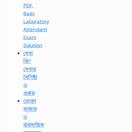
PDF,
Baec
Laboratory
Attendant
Exam
Solution
সেবা
কি?
সেবার
বৈশিষ্ট্য
ও
গুরুত্ব
ভোক্তা
বাজার
ও
ব্যবসায়িক