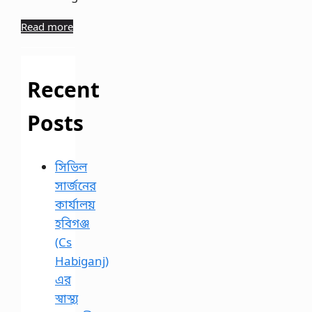
Read more
Recent
Posts
সিভিল
সার্জনের
কার্যালয়
হবিগঞ্জ
(Cs
Habiganj)
এর
স্বাস্থ্য