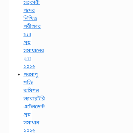
সহকারী
পদের
লিখিত
পরীক্ষার
full
প্রশ্ন
সমাধানের
pdf
২০২৬
পরমাণু
শক্তি
কমিশন
ল্যাবরেটরি
এটেনডেন্ট
প্রশ্ন
সমাধান
২০২৬