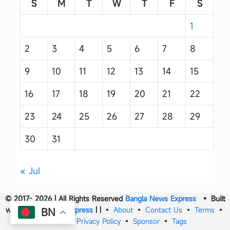
S
M
T
W
T
F
S
1
2
3
4
5
6
7
8
9
10
11
12
13
14
15
16
17
18
19
20
21
22
23
24
25
26
27
28
29
30
31
« Jul
© 2017- 2026 | All Rights Reserved
Bangla News Express
• Built
with
Bangla News Express
|
|
•
About
•
Contact Us
•
Terms
•
BN
DMCA
•
Privacy Policy
•
Sponsor
•
Tags