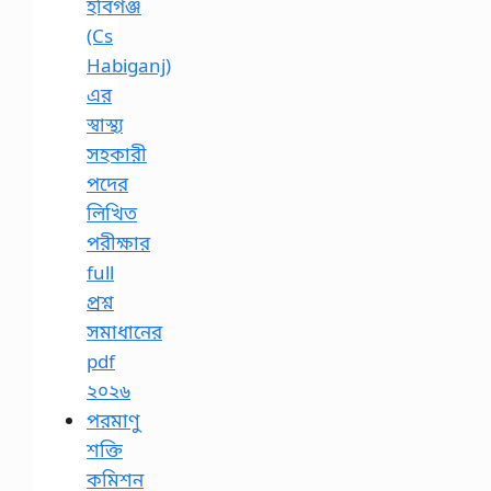
হবিগঞ্জ
(Cs
Habiganj)
এর
স্বাস্থ্য
সহকারী
পদের
লিখিত
পরীক্ষার
full
প্রশ্ন
সমাধানের
pdf
২০২৬
পরমাণু
শক্তি
কমিশন