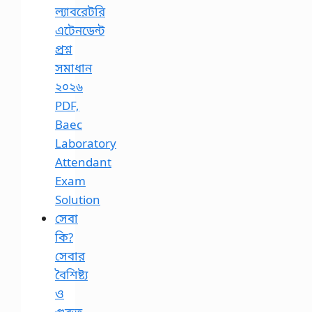
ল্যাবরেটরি
এটেনডেন্ট
প্রশ্ন
সমাধান
২০২৬
PDF,
Baec
Laboratory
Attendant
Exam
Solution
সেবা
কি?
সেবার
বৈশিষ্ট্য
ও