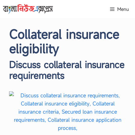
Skip
Menu
to
content
Collateral insurance
eligibility
Discuss collateral insurance
requirements