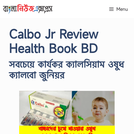
Skip
Menu
to
content
Calbo Jr Review
Health Book BD
সবচেয়ে কার্যকর ক্যালসিয়াম ওষুধ
ক্যালবো জুনিয়র