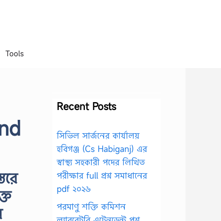
Tools
Recent Posts
2nd
সিভিল সার্জনের কার্যালয়
হবিগঞ্জ (Cs Habiganj) এর
স্বাস্থ্য সহকারী পদের লিখিত
তরে
পরীক্ষার full প্রশ্ন সমাধানের
pdf ২০২৬
্ত
পরমাণু শক্তি কমিশন
য়
ল্যাবরেটরি এটেনডেন্ট প্রশ্ন