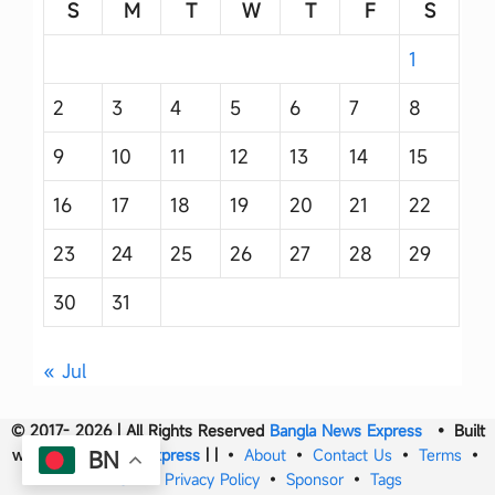
S
M
T
W
T
F
S
1
2
3
4
5
6
7
8
9
10
11
12
13
14
15
16
17
18
19
20
21
22
23
24
25
26
27
28
29
30
31
« Jul
© 2017- 2026 | All Rights Reserved
Bangla News Express
• Built
with
Bangla News Express
|
|
•
About
•
Contact Us
•
Terms
•
BN
DMCA
•
Privacy Policy
•
Sponsor
•
Tags