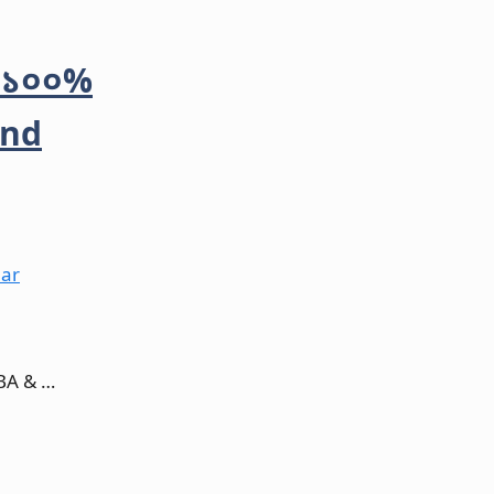
ের ১০০%
2nd
 BBA & …