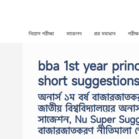
Skip
to
content
নিয়োগ পরীক্ষা
সাজেশন
প্রশ্ন সমাধান
পরীক্ষা
bba 1st year prin
short suggestion
অনার্স ১ম বর্ষ বাজারজা
জাতীয় বিশ্ববিদ্যালয়ের অনা
সাজেশন, Nu Super Sugg
বাজারজাতকরণ নীতিমালা স্