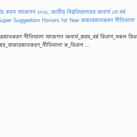
বাজারজাতকরণ নীতিমালা সাজেশন অনার্স_প্রথম_বর্ষ বিভাগ_সকল বিভ
টিং বিষয়_বাজারজাতকরণ_নীতিমালা ক_বিভাগ …