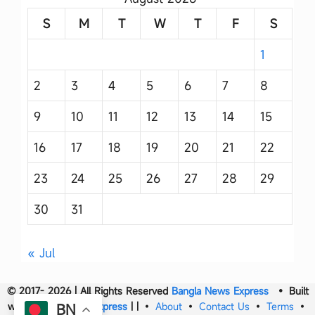
S
M
T
W
T
F
S
1
2
3
4
5
6
7
8
9
10
11
12
13
14
15
16
17
18
19
20
21
22
23
24
25
26
27
28
29
30
31
« Jul
© 2017- 2026 | All Rights Reserved
Bangla News Express
• Built
with
Bangla News Express
|
|
•
About
•
Contact Us
•
Terms
•
BN