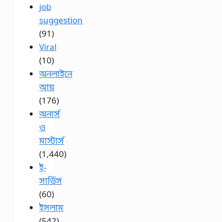
job
suggestion
(91)
Viral
(10)
অনলাইনে
আয়
(176)
অনার্স
ও
মাস্টার্স
(1,440)
ই-
সার্ভিস
(60)
ইসলাম
(542)