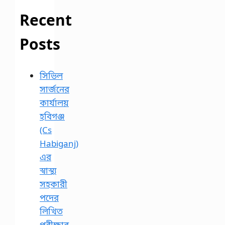
Recent
Posts
সিভিল
সার্জনের
কার্যালয়
হবিগঞ্জ
(Cs
Habiganj)
এর
স্বাস্থ্য
সহকারী
পদের
লিখিত
পরীক্ষার