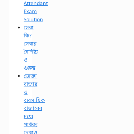
Attendant
Exam
Solution
সেবা
কি?
সেবার
বৈশিষ্ট্য
ও
গুরুত্ব
ভোক্তা
বাজার
ও
ব্যবসায়িক
বাজারের
মধ্যে
পার্থক্য
দেখাও