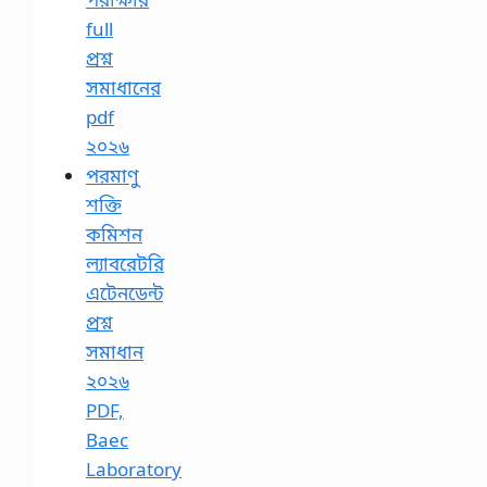
full
প্রশ্ন
সমাধানের
pdf
২০২৬
পরমাণু
শক্তি
কমিশন
ল্যাবরেটরি
এটেনডেন্ট
প্রশ্ন
সমাধান
২০২৬
PDF,
Baec
Laboratory