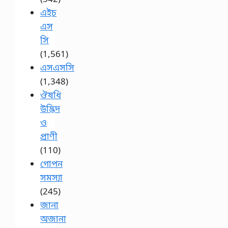
এইচ
এস
সি
(1,561)
এসএসসি
(1,348)
ঔষধি
উদ্ভিদ
ও
প্রাণী
(110)
গোপন
সমস্যা
(245)
জানা
অজানা