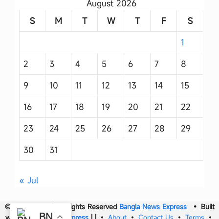
August 2026
S
M
T
W
T
F
S
1
2
3
4
5
6
7
8
9
10
11
12
13
14
15
16
17
18
19
20
21
22
23
24
25
26
27
28
29
30
31
« Jul
© 2017- 2026 | All Rights Reserved
Bangla News Express
• Built
BN
with
Bangla News Express
|
|
•
About
•
Contact Us
•
Terms
•