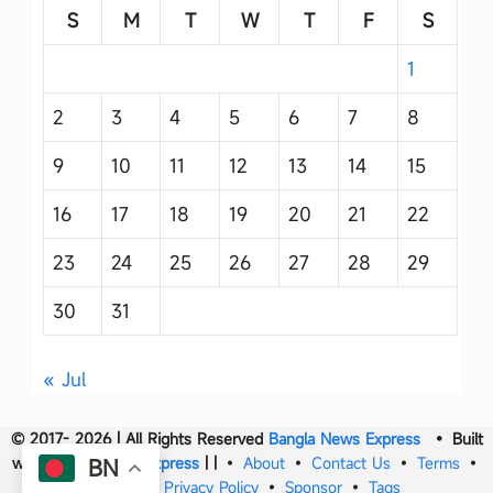
S
M
T
W
T
F
S
1
2
3
4
5
6
7
8
9
10
11
12
13
14
15
16
17
18
19
20
21
22
23
24
25
26
27
28
29
30
31
« Jul
© 2017- 2026 | All Rights Reserved
Bangla News Express
• Built
with
Bangla News Express
|
|
•
About
•
Contact Us
•
Terms
•
BN
DMCA
•
Privacy Policy
•
Sponsor
•
Tags