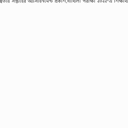
বিতীয় সপ্তাহের অ্যাসাইনমেন্ট প্রকাশ,দাখিলা পরীক্ষা ২০২২-এ শিক্ষার্