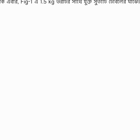
যাক এবার, Fig-1 এ 1.5 kg ভরটির সাথে যুক্ত সুতাটি টেবিলের মাঝ