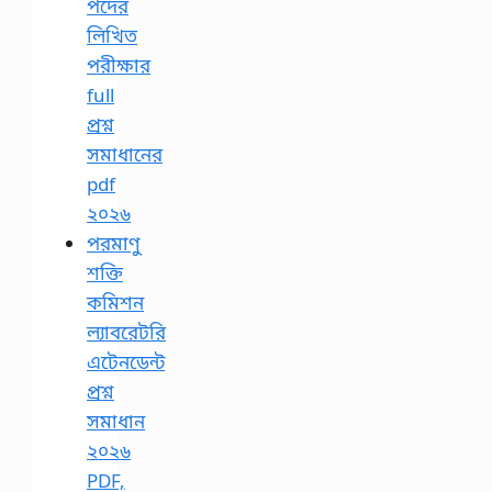
পদের
লিখিত
পরীক্ষার
full
প্রশ্ন
সমাধানের
pdf
২০২৬
পরমাণু
শক্তি
কমিশন
ল্যাবরেটরি
এটেনডেন্ট
প্রশ্ন
সমাধান
২০২৬
PDF,