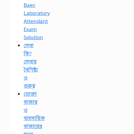
Baec
Laboratory
Attendant
Exam
Solution
সেবা
কি?
সেবার
বৈশিষ্ট্য
ও
গুরুত্ব
ভোক্তা
বাজার
ও
ব্যবসায়িক
বাজারের