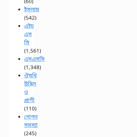
(60)
ইসলাম
(542)
এইচ
এস
সি
(1,561)
এসএসসি
(1,348)
ঔষধি
উদ্ভিদ
ও
প্রাণী
(110)
গোপন
সমস্যা
(245)