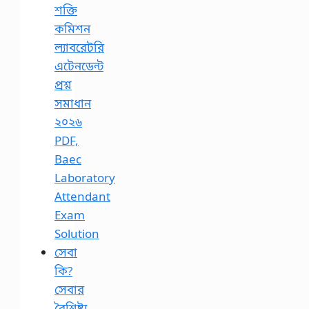
শক্তি
কমিশন
ল্যাবরেটরি
এটেনডেন্ট
প্রশ্ন
সমাধান
২০২৬
PDF,
Baec
Laboratory
Attendant
Exam
Solution
সেবা
কি?
সেবার
বৈশিষ্ট্য