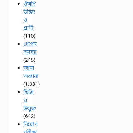
ঔষধি
উদ্ভিদ
ও
প্রাণী
(110)
গোপন
সমস্যা
(245)
জানা
অজানা
(1,031)
ডিগ্রি
ও
উন্মুক্ত
(642)
নিয়োগ
পরীক্ষা