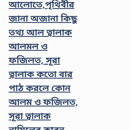
আলোতে,পৃথিবীর
জানা অজানা কিছু
তথ্য আল ত্বালাক
আলমল ও
ফজিলত, সূরা
ত্বালাক কতো বার
পাঠ করলে কোন
আলম ও ফজিলত,
সূরা ত্বালাক
নাযিলের কারন