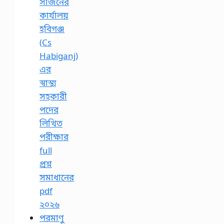
সার্জনের
কার্যালয়
হবিগঞ্জ
(Cs
Habiganj)
এর
স্বাস্থ্য
সহকারী
পদের
লিখিত
পরীক্ষার
full
প্রশ্ন
সমাধানের
pdf
২০২৬
পরমাণু