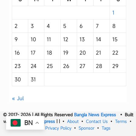
1
2
3
4
5
6
7
8
9
10
11
12
13
14
15
16
17
18
19
20
21
22
23
24
25
26
27
28
29
30
31
« Jul
© 2017- 2026 | All Rights Reserved
Bangla News Express
• Built
with
Bangla News Express
|
|
•
About
•
Contact Us
•
Terms
•
BN
DMCA
•
Privacy Policy
•
Sponsor
•
Tags