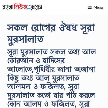
Skip
Menu
to
content
সকল রোগের ঔষধ সূরা
মুরসালাত
সূরা মুরসালাত সকল তথ্য আল
কোরআন ও হাদিসের
আলোতে,পৃথিবীর জানা অজানা
কিছু তথ্য আল মুরসালাত
আলমল ও ফজিলত, সূরা
মুরসালাত কতো বার পাঠ করলে
কোন আলম ও ফজিলত, সূরা