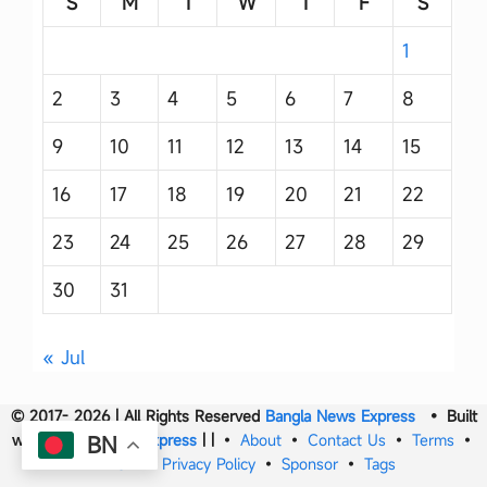
S
M
T
W
T
F
S
1
2
3
4
5
6
7
8
9
10
11
12
13
14
15
16
17
18
19
20
21
22
23
24
25
26
27
28
29
30
31
« Jul
© 2017- 2026 | All Rights Reserved
Bangla News Express
• Built
with
Bangla News Express
|
|
•
About
•
Contact Us
•
Terms
•
BN
DMCA
•
Privacy Policy
•
Sponsor
•
Tags