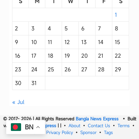
S
M
T
W
T
F
S
1
2
3
4
5
6
7
8
9
10
11
12
13
14
15
16
17
18
19
20
21
22
23
24
25
26
27
28
29
30
31
« Jul
© 2017- 2026 | All Rights Reserved
Bangla News Express
• Built
with
Bangla News Express
|
|
•
About
•
Contact Us
•
Terms
•
BN
DMCA
•
Privacy Policy
•
Sponsor
•
Tags