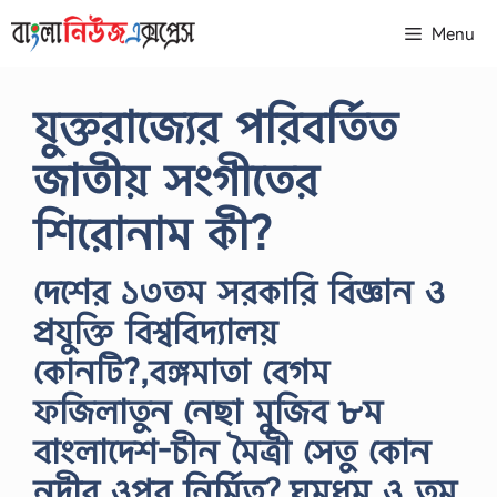
Skip
Menu
to
content
যুক্তরাজ্যের পরিবর্তিত
জাতীয় সংগীতের
শিরোনাম কী?
দেশের ১৩তম সরকারি বিজ্ঞান ও
প্রযুক্তি বিশ্ববিদ্যালয়
কোনটি?,বঙ্গমাতা বেগম
ফজিলাতুন নেছা মুজিব ৮ম
বাংলাদেশ-চীন মৈত্রী সেতু কোন
নদীর ওপর নির্মিত?,ঘুমধুম ও তুম