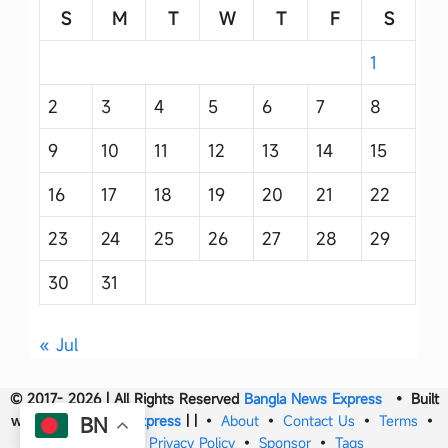
S
M
T
W
T
F
S
1
2
3
4
5
6
7
8
9
10
11
12
13
14
15
16
17
18
19
20
21
22
23
24
25
26
27
28
29
30
31
« Jul
© 2017- 2026 | All Rights Reserved
Bangla News Express
• Built
with
Bangla News Express
|
|
•
About
•
Contact Us
•
Terms
•
BN
DMCA
•
Privacy Policy
•
Sponsor
•
Tags