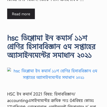
Read more
hsc ডিপ্লোমা ইন কমার্স ১১শ
শ্রেণির হিসাববিজ্ঞান ৫ম সপ্তাহের
অ্যাসাইনমেন্টের সমাধান ২০২১
HSC ইন কমার্স 2021 বিষয়: হিসাববিজ্ঞান/
accountingএসাইনমেন্টের ক্রমিক নংঃ 04বিষয় কোডঃ
1714বিভাগ: ভোকেশনাল এসাইনমেন্ট শিরোনামঃ দু’ ঘরা