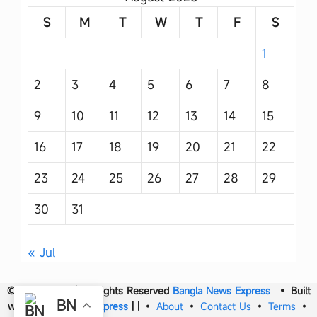
S
M
T
W
T
F
S
1
2
3
4
5
6
7
8
9
10
11
12
13
14
15
16
17
18
19
20
21
22
23
24
25
26
27
28
29
30
31
« Jul
© 2017- 2026 | All Rights Reserved
Bangla News Express
• Built
BN
with
Bangla News Express
|
|
•
About
•
Contact Us
•
Terms
•