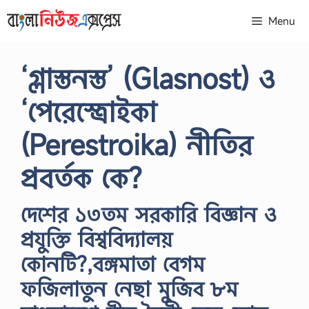
Skip
Menu
to
content
‘গ্লাস্তনস্ত’ (Glasnost) ও
‘পেরেস্ত্রোইকা
(Perestroika) নীতির
প্রবর্তক কে?
দেশের ১৩তম সরকারি বিজ্ঞান ও
প্রযুক্তি বিশ্ববিদ্যালয়
কোনটি?,বঙ্গমাতা বেগম
ফজিলাতুন নেছা মুজিব ৮ম