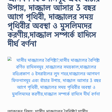
উপায়, দাজ্জাল আসার 3 বছর
আগে পৃথিবী, দাজ্জালের সময়
পৃথিবীর অবস্থা ও মুসলিমদের
করণীয়,দাজ্জাল সম্পর্কে হাদিসে
দীর্ঘ বর্ণনা
আজকের বিষয়: মাসীহ দাজ্জালের বৈশিষ্ট্য?,মাসীহ