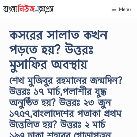
Skip
Menu
to
content
কসরের সালাত কখন
পড়তে হয়? উত্তরঃ
মুসাফির অবস্থায়
শেখ মুজিবুর রহমানের জন্মদিন?
উত্তরঃ ১৭ মার্চ,পলাশীর যুদ্ধ
অনুষ্ঠিত হয়? উত্তরঃ ২৩ জুন
১৭৫৭,বাংলাদেশের পতাকা প্রথম
উত্তেলিত হয়? উত্তরঃ ২ মার্চ
১৯৭,ঢাকা শহরের গোড়াপত্তন