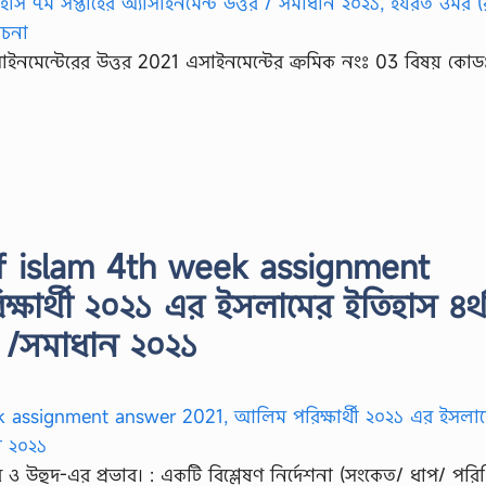
াইনমেন্টেরের উত্তর 2021 এসাইনমেন্টের ক্রমিক নংঃ 03 বিষয় কো
of islam 4th week assignment
ষার্থী ২০২১ এর ইসলামের ইতিহাস ৪র্
তর /সমাধান ২০২১
দর ও উহুদ-এর প্রভাব। : একটি বিশ্লেষণ নির্দেশনা (সংকেত/ ধাপ/ পরি