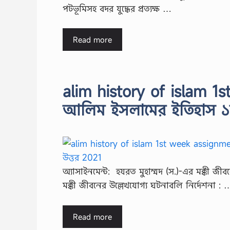
পটভূমিসহ বদর যুদ্ধের প্রত্যক্ষ …
Read more
alim history of islam 
আলিম ইসলামের ইতিহাস ১ম 
অ্যাসাইনমেন্ট: হযরত মুহাম্মদ (স.)-এর মক্কী জী
মক্কী জীবনের উল্লেখযোগ্য ঘটনাবলি নির্দেশনা : 
Read more