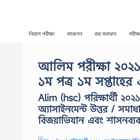
Skip
to
content
নিয়োগ পরীক্ষা
সাজেশন
প্রশ্ন সমাধান
পরীক্ষা
আলিম পরীক্ষা ২০২১ 
১ম পত্র ১ম সপ্তাহের 
Alim (hsc) পরিক্ষার্থী ২০
অ্যাসাইনমেন্ট উত্তর / সমা
বিজয়াভিযান এবং শাসনব্যবস