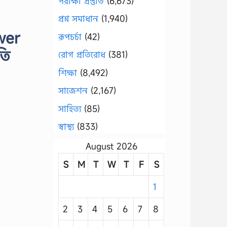
পরীক্ষা প্রস্তুতি
(6,673)
প্রশ্ন সমাধান
(1,940)
wer
রূপচর্চা
(42)
তি
রোগ প্রতিরোধ
(381)
শিক্ষা
(8,492)
সাজেশন
(2,167)
সাহিত্য
(85)
স্বাস্থ্য
(833)
August 2026
S
M
T
W
T
F
S
1
2
3
4
5
6
7
8