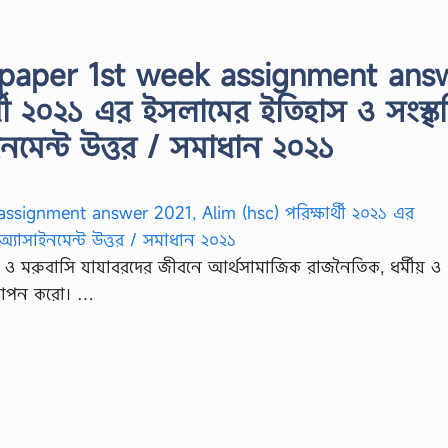
st paper 1st week assignment ans
্থী ২০২১ এর ইসলামের ইতিহাস ও সংস্কৃ
ইনমেন্ট উত্তর / সমাধান ২০২১
ি ও মরুবাসি যাযাবরদের জীবনে আর্থসামাজিক রাজনৈতিক, ধর্মীয় ও
স্থাপন করাে। …