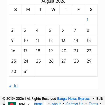
August 2026
S
M
T
W
T
F
S
1
2
3
4
5
6
7
8
9
10
11
12
13
14
15
16
17
18
19
20
21
22
23
24
25
26
27
28
29
30
31
« Jul
© 2017- 2026 | All Rights Reserved
Bangla News Express
• Built
with
Bangla News Express
|
|
•
About
•
Contact Us
•
Terms
•
BN