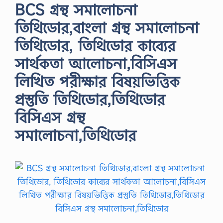
BCS গ্রন্থ সমালোচনা
তিথিডোর,বাংলা গ্রন্থ সমালোচনা
তিথিডোর, তিথিডোর কাব্যের
সার্থকতা আলোচনা,বিসিএস
লিখিত পরীক্ষার বিষয়ভিত্তিক
প্রস্তুতি তিথিডোর,তিথিডোর
বিসিএস গ্রন্থ
সমালোচনা,তিথিডোর