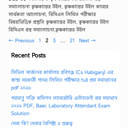
সমালোচনা কৃষ্ণকান্তের উইল, কৃষ্ণকান্তের উইল কাব্যের
সার্থকতা আলোচনা, বিসিএস লিখিত পরীক্ষার
বিষয়ভিত্তিক প্রস্তুতি কৃষ্ণকান্তের উইল, কৃষ্ণকান্তের উইল
বিসিএস গ্রন্থ সমালোচনা,কৃষ্ণকান্তের উইল
Page
Page
Page
Page
←
Previous
1
2
3
…
21
Next
→
Recent Posts
সিভিল সার্জনের কার্যালয় হবিগঞ্জ (Cs Habiganj) এর
স্বাস্থ্য সহকারী পদের লিখিত পরীক্ষার full প্রশ্ন সমাধানের
pdf ২০২৬
পরমাণু শক্তি কমিশন ল্যাবরেটরি এটেনডেন্ট প্রশ্ন সমাধান
২০২৬ PDF, Baec Laboratory Attendant Exam
Solution
সেবা কি? সেবার বৈশিষ্ট্য ও গুরুত্ব