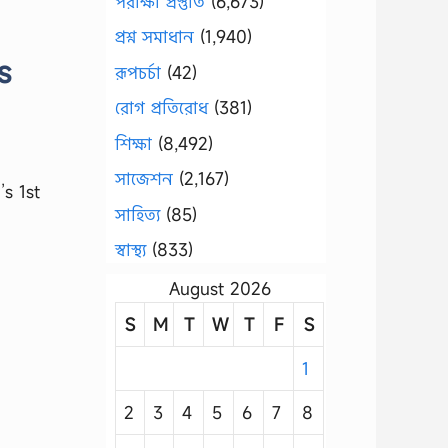
পরীক্ষা প্রস্তুতি
(6,673)
প্রশ্ন সমাধান
(1,940)
s
রূপচর্চা
(42)
রোগ প্রতিরোধ
(381)
শিক্ষা
(8,492)
সাজেশন
(2,167)
s 1st
সাহিত্য
(85)
স্বাস্থ্য
(833)
August 2026
S
M
T
W
T
F
S
1
2
3
4
5
6
7
8