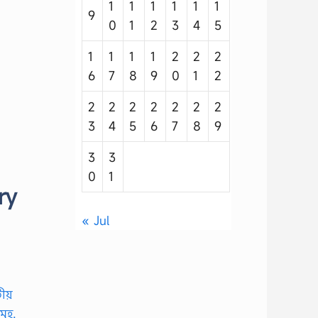
1
1
1
1
1
1
9
0
1
2
3
4
5
1
1
1
1
2
2
2
6
7
8
9
0
1
2
2
2
2
2
2
2
2
3
4
5
6
7
8
9
3
3
0
1
ry
« Jul