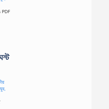
ns PDF
েন্ট
়