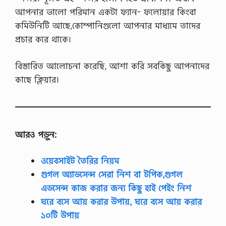
র্স
আপনার ভালো পরিমান একটা ফ্যান- ফলোয়ার কিংবা
F
T
কমিউনিটি আছে,কোম্পানিগুলো আপনার মাধ্যমে তাদের
P
প্রচার করে থাকে।
সা
র্ভা
র
বিস্তারিত আলোচনা করেছি, আশা করি সবকিছু আপনাদের
বাং
লা
কাছে ক্লিয়ার।
য়
,
F
T
P
সা
আরও পড়ুন:
র্ভা
র
ক
ওয়েবসাইট তৈরির নিয়ম
ন
গুগল অ্যাডসেন্স সেরা নিশ বা টপিক,গুগল
ফি
গা
এডসেন্স কাজ করার জন্য কিছু হাই পেইং নিশ
রে
ঘরে বসে আয় করার উপায়, ঘরে বসে আয় করার
শ
ন
১০টি উপায়
টি