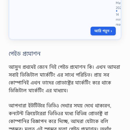
সা
ধ্য
May
র্ভা
মে
2023
র
●
…
14
বাং
min
লা
read
য়
আরি পড়ুন ›
,
বাং
লা
দে
পেইড প্রমোশন
শে
র
সে
আসুন প্রথমেই জেনে নিই পেইড প্রমোশন কি। এখন আমরা
রা
সবাই ডিজিটাল মার্কেটিং এর সাথে পরিচিত। প্রায় সব
F
T
কোম্পানিই এখন তাদের প্রোডাক্টের মার্কেটিং করে থাকে
P
ডিজিটাল মার্কেটিং এর মাধ্যমে।
সা
র্ভা
র
আপনারা ইউটিউবে ভিডিও দেখার সময় দেখে থাকবেন,
,
ও
কনটেন্ট ক্রিয়েটরেরা ভিডিওর মধ্যে বিভিন্ন প্রোডাক্ট বা
পে
কোম্পানির বিজ্ঞাপন করে দিচ্ছে, আমরা যেটাকে বলি
ন
সো
স্পন্সর। মূলত এই স্পন্সর হলো পেইড প্রমোশন। অর্থাৎ