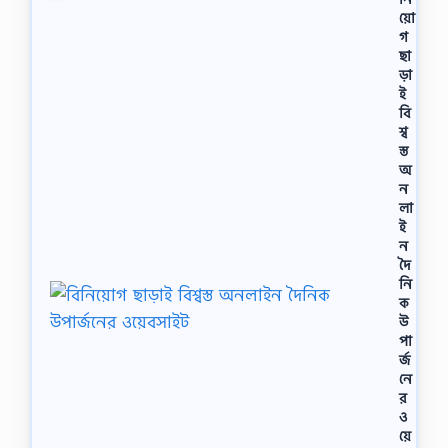
য়ো
গ
ছা
ড়া
ই
বি
শ্ব
স্ত
অ
ন
লা
ই
ন
দৈ
নি
ক
উ
পা
র্জ
নে
র
ও
য়ে