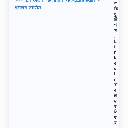
ণ
কি
ছু
টি
প
স
,
L
i
n
k
e
d
i
n
ব্য
ব
হা
রে
র
নি
য়
ম