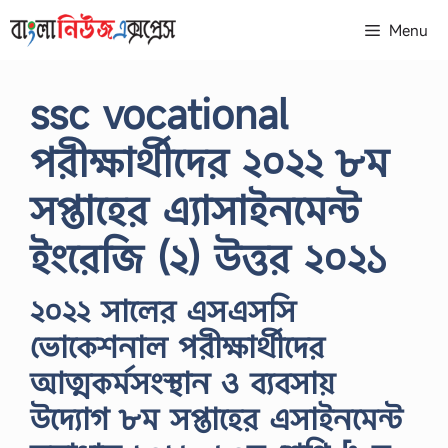
Skip
Menu
to
content
ssc vocational
পরীক্ষার্থীদের ২০২২ ৮ম
সপ্তাহের এ্যাসাইনমেন্ট
ইংরেজি (২) উত্তর ২০২১
২০২২ সালের এসএসসি
ভোকেশনাল পরীক্ষার্থীদের
আত্মকর্মসংস্থান ও ব্যবসায়
উদ্যোগ ৮ম সপ্তাহের এসাইনমেন্ট