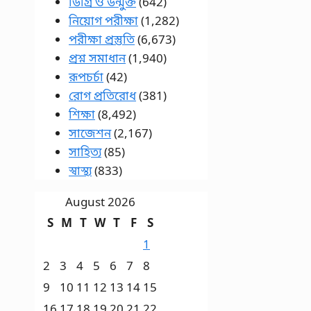
ডিগ্রি ও উন্মুক্ত
(642)
নিয়োগ পরীক্ষা
(1,282)
পরীক্ষা প্রস্তুতি
(6,673)
প্রশ্ন সমাধান
(1,940)
রূপচর্চা
(42)
রোগ প্রতিরোধ
(381)
শিক্ষা
(8,492)
সাজেশন
(2,167)
সাহিত্য
(85)
স্বাস্থ্য
(833)
August 2026
S
M
T
W
T
F
S
1
2
3
4
5
6
7
8
9
10
11
12
13
14
15
16
17
18
19
20
21
22