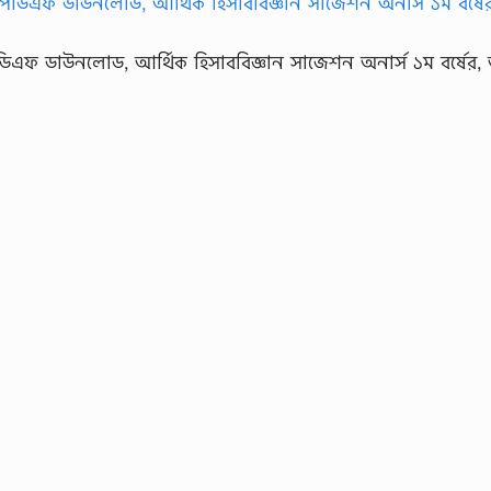
িডিএফ ডাউনলোড, আর্থিক হিসাববিজ্ঞান সাজেশন অনার্স ১ম বর্ষের, 