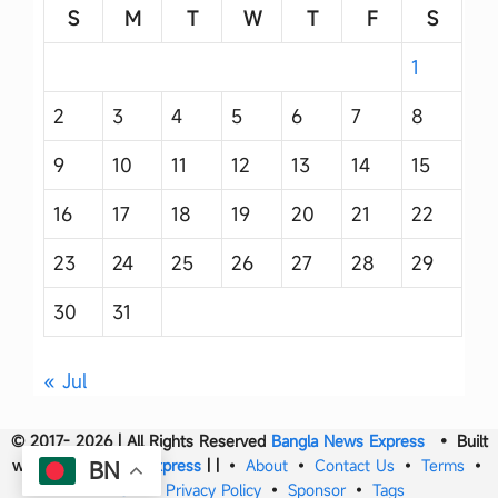
S
M
T
W
T
F
S
1
2
3
4
5
6
7
8
9
10
11
12
13
14
15
16
17
18
19
20
21
22
23
24
25
26
27
28
29
30
31
« Jul
© 2017- 2026 | All Rights Reserved
Bangla News Express
• Built
with
Bangla News Express
|
|
•
About
•
Contact Us
•
Terms
•
BN
DMCA
•
Privacy Policy
•
Sponsor
•
Tags