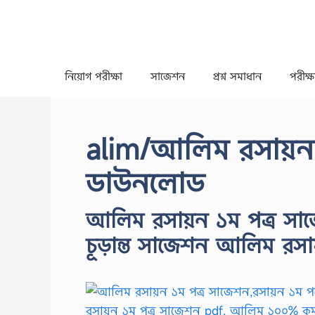
Skip
to
content
নিয়োগ পরীক্ষা
সাজেশন
প্রশ্ন সমাধান
পরীক্ষা
alim/আলিম রসায়ন 
ডাউনলোড
আলিম রসায়ন ১ম পত্র সা
চূড়ান্ত সাজেশন আলিম রসায