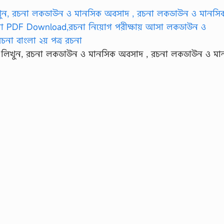
 লিখুন, রচনা লকডাউন ও মানসিক অবসাদ , রচনা লকডাউন ও মা