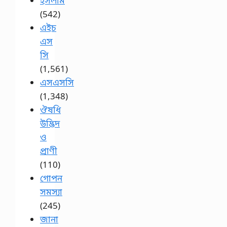
ইসলাম
(542)
এইচ
এস
সি
(1,561)
এসএসসি
(1,348)
ঔষধি
উদ্ভিদ
ও
প্রাণী
(110)
গোপন
সমস্যা
(245)
জানা