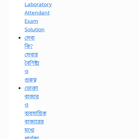
Laboratory
Attendant
Exam
Solution
সেবা
কি?
সেবার
বৈশিষ্ট্য
ও
গুরুত্ব
ভোক্তা
বাজার
ও
ব্যবসায়িক
বাজারের
মধ্যে
পার্থক্য