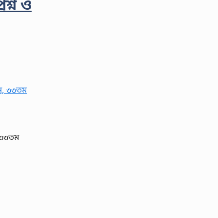
শ্ন ও
, ৩৩তম