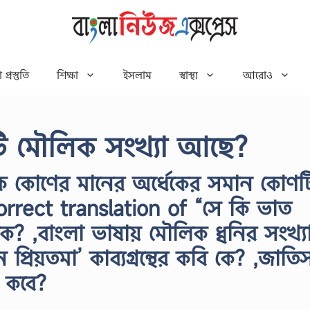
 প্রস্তুতি
শিক্ষা
ইসলাম
স্বাস্থ্য
আরোও
য়টি মৌলিক সংখ্যা আছে?
ক কোণের মানের অর্ধেকের সমান কোণট
rrect translation of “সে কি ভাত
ে? ,বাংলা ভাষায় মৌলিক ধ্বনির সংখ্য
্রিয়তমা’ কাব্যগ্রন্থের কবি কে? ,জাতি
স কবে?