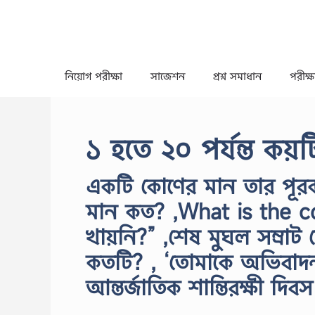
Skip
to
content
নিয়োগ পরীক্ষা
সাজেশন
প্রশ্ন সমাধান
পরীক্ষা
১ হতে ২০ পর্যন্ত ক
একটি কোণের মান তার পূর
মান কত? ,What is the co
খায়নি?” ,শেষ মুঘল সম্রাট ক
কতটি? , ‘তোমাকে অভিবাদন প
আন্তর্জাতিক শান্তিরক্ষী দিব