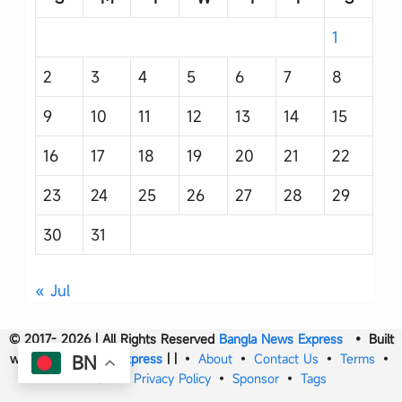
1
2
3
4
5
6
7
8
9
10
11
12
13
14
15
16
17
18
19
20
21
22
23
24
25
26
27
28
29
30
31
« Jul
© 2017- 2026 | All Rights Reserved
Bangla News Express
• Built
with
Bangla News Express
|
|
•
About
•
Contact Us
•
Terms
•
BN
DMCA
•
Privacy Policy
•
Sponsor
•
Tags