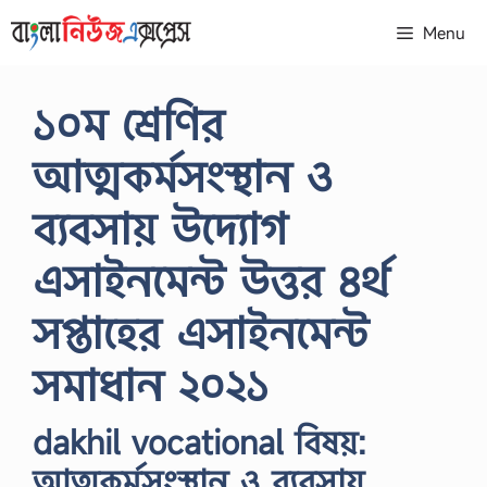
Skip
Menu
to
content
১০ম শ্রেণির
আত্মকর্মসংস্থান ও
ব্যবসায় উদ্যোগ
এসাইনমেন্ট উত্তর ৪র্থ
সপ্তাহের এসাইনমেন্ট
সমাধান ২০২১
dakhil vocational বিষয়:
আত্মকর্মসংস্থান ও ব্যবসায়