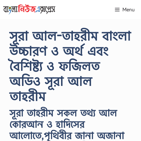
Skip
Menu
to
content
সূরা আল-তাহরীম বাংলা
উচ্চারণ ও অর্থ এবং
বৈশিষ্ট্য ও ফজিলত
অডিও সূরা আল
তাহরীম
সূরা তাহরীম সকল তথ্য আল
কোরআন ও হাদিসের
আলোতে,পৃথিবীর জানা অজানা