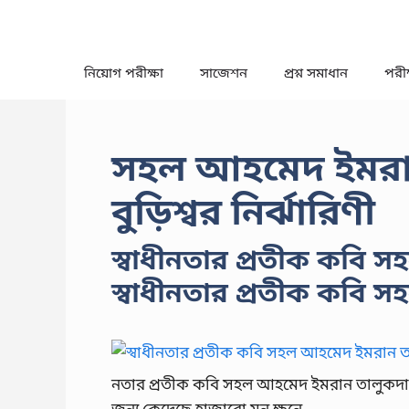
Skip
to
content
নিয়োগ পরীক্ষা
সাজেশন
প্রশ্ন সমাধান
পরীক্
সহল আহমেদ ইমরান
বুড়িশ্বর নির্ঝারিণী
স্বাধীনতার প্রতীক কবি 
স্বাধীনতার প্রতীক কবি
নতার প্রতীক কবি সহল আহমেদ ইমরান তালুকদার
জন্য কেদেছে হাজারো মন ক্ষনে …