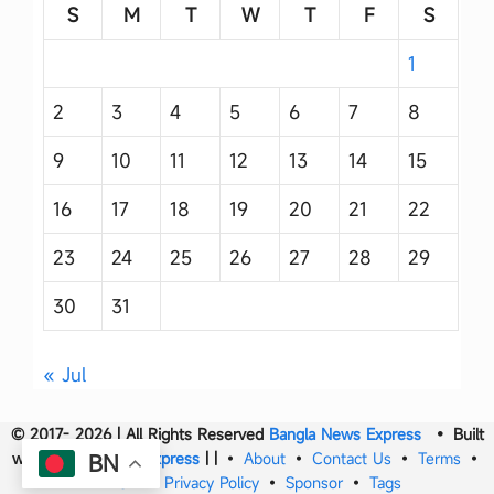
S
M
T
W
T
F
S
1
2
3
4
5
6
7
8
9
10
11
12
13
14
15
16
17
18
19
20
21
22
23
24
25
26
27
28
29
30
31
« Jul
© 2017- 2026 | All Rights Reserved
Bangla News Express
• Built
with
Bangla News Express
|
|
•
About
•
Contact Us
•
Terms
•
BN
DMCA
•
Privacy Policy
•
Sponsor
•
Tags