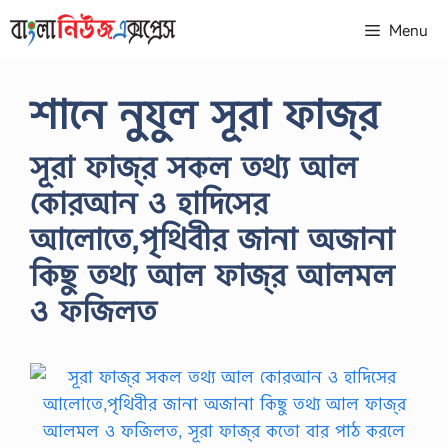
Skip
Menu
to
content
শানে নুযুল সূরা ফাজ্‌র
সূরা ফাজ্‌র সকল তথ্য আল
কোরআন ও হাদিসের
আলোতে,পৃথিবীর জানা অজানা
কিছু তথ্য আল ফাজ্‌র আলমল
ও ফজিলত