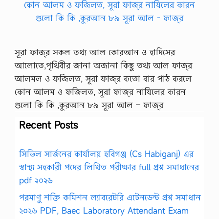
সূরা ফাজ্‌র সকল তথ্য আল কোরআন ও হাদিসের
আলোতে,পৃথিবীর জানা অজানা কিছু তথ্য আল ফাজ্‌র
আলমল ও ফজিলত, সূরা ফাজ্‌র কতো বার পাঠ করলে
কোন আলম ও ফজিলত, সূরা ফাজ্‌র নাযিলের কারন
গুলো কি কি ,কুরআন ৮৯ সূরা আল – ফাজ্‌র
Recent Posts
সিভিল সার্জনের কার্যালয় হবিগঞ্জ (Cs Habiganj) এর
স্বাস্থ্য সহকারী পদের লিখিত পরীক্ষার full প্রশ্ন সমাধানের
pdf ২০২৬
পরমাণু শক্তি কমিশন ল্যাবরেটরি এটেনডেন্ট প্রশ্ন সমাধান
২০২৬ PDF, Baec Laboratory Attendant Exam